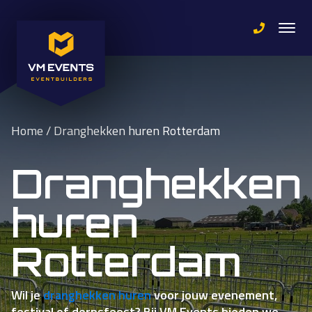
Home
/
Dranghekken huren Rotterdam
Dranghekken
huren
Rotterdam
Wil je
dranghekken huren
voor jouw evenement,
festival of dorpsfeest? Bij VM Events bieden we