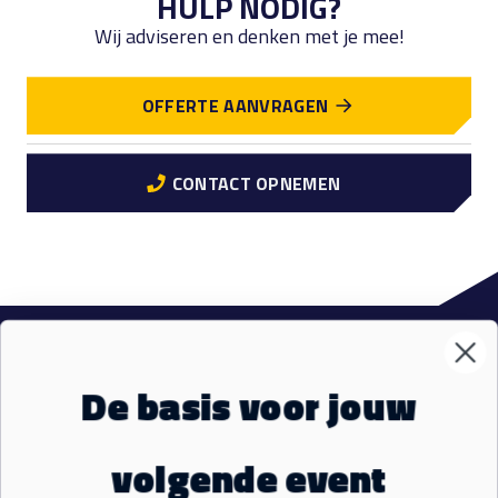
HULP NODIG?
Wij adviseren en denken met je mee!
OFFERTE AANVRAGEN
CONTACT OPNEMEN
VM Events
Sub
De basis voor jouw
Materialen
Sub
volgende event
Ons aanbod
Sub