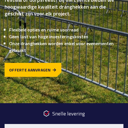
hoogwaardige kwaliteit dranghekken aan die
geschikt zijn voor elk project.
Flexibele opties en ruime voorraad
Geen last van hoge investeringskosten
Onze dranghekken worden enkel voor evenementen
gebruikt
OFFERTE AANVRAGEN
Snelle levering