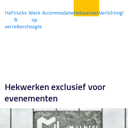
Heftrucks
Werk
Accommodatie
Hekwerken
Verlichting
Sa
&
op
verreikers
hoogte
Hekwerken exclusief voor
evenementen