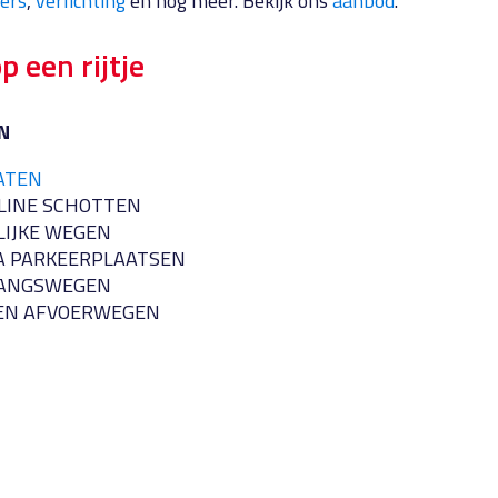
ers
,
verlichting
en nog meer. Bekijk ons
aanbod
.
p een rijtje
N
ATEN
LINE SCHOTTEN
LIJKE WEGEN
A PARKEERPLAATSEN
ANGSWEGEN
EN AFVOERWEGEN