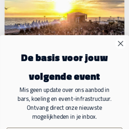
De basis voor jouw
volgende event
EVENTS ONLY
Mis geen update over ons aanbod in
Al ons materieel wordt uitsluitend ingezet op
bars, koeling en event-infrastructuur.
events. Dus geen hekken waar de stuc nog op
Ontvang direct onze nieuwste
zit!
mogelijkheden in je inbox.