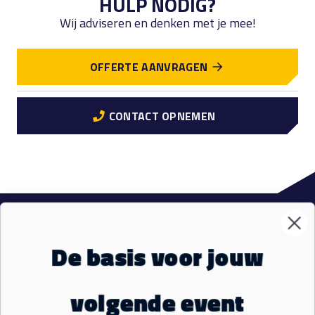
HULP NODIG?
Wij adviseren en denken met je mee!
OFFERTE AANVRAGEN
CONTACT OPNEMEN
VM Events
Sub
De basis voor jouw
Materialen
Sub
volgende event
Ons aanbod
Sub