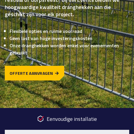
hoogwaardige kwaliteit dranghekken aan die
geschikt zijn voor elk project.
Flexibele opties en ruime voorraad
Geen last van hoge investeringskosten
Onze dranghekken worden enkel voor evenementen
gebruikt
OFFERTE AANVRAGEN
Eenvoudige installatie