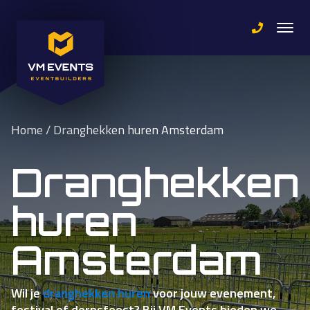
Home
/
Dranghekken huren Amsterdam
Dranghekke
huren
Amsterdam
Wil je
dranghekken huren
voor jouw evenement,
festival of dorpsfeest? Bij VM Events bieden we