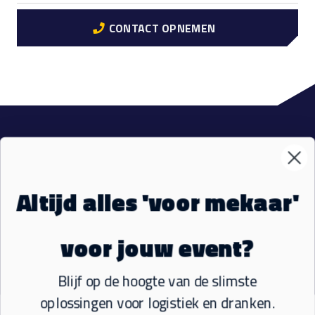
CONTACT OPNEMEN
VM Events
Sub
Materialen
Sub
Altijd alles 'voor mekaar'
Ons aanbod
Sub
voor jouw event?
Socials
Blijf op de hoogte van de slimste
oplossingen voor logistiek en dranken.