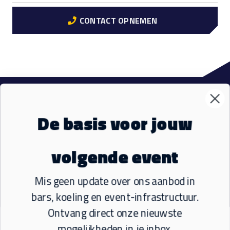
CONTACT OPNEMEN
VM Events
Sub
De basis voor jouw
Materialen
Sub
volgende event
Ons aanbod
Sub
Mis geen update over ons aanbod in
bars, koeling en event-infrastructuur.
Socials
Ontvang direct onze nieuwste
mogelijkheden in je inbox.