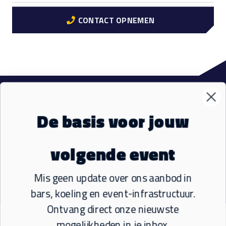
CONTACT OPNEMEN
VM Events
Sub
De basis voor jouw
Materialen
Sub
volgende event
Ons aanbod
Sub
Mis geen update over ons aanbod in
bars, koeling en event-infrastructuur.
Socials
Ontvang direct onze nieuwste
mogelijkheden in je inbox.